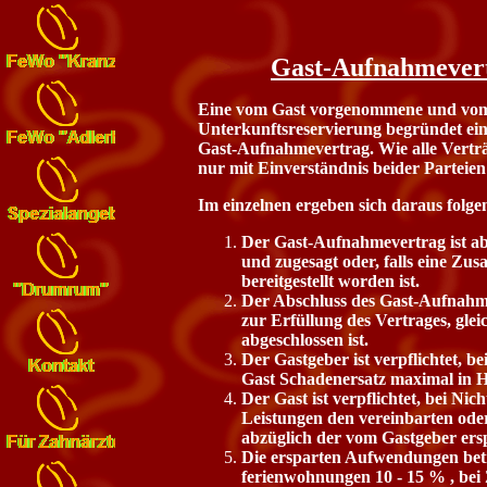
Gast-Aufnahmever
Eine vom Gast vorgenommene und vom 
Unterkunftsreservierung begründet ein
Gast-Aufnahmevertrag. Wie alle Vert
nur mit Einverständnis beider Parteien
Im einzelnen ergeben sich daraus folge
Der Gast-Aufnahmevertrag ist abg
und zugesagt oder, falls eine Zu
bereitgestellt worden ist.
Der Abschluss des Gast-Aufnahme
zur Erfüllung des Vertrages, glei
abgeschlossen ist.
Der Gastgeber ist verpflichtet, b
Gast Schadenersatz maximal in Hö
Der Gast ist verpflichtet, bei N
Leistungen den vereinbarten oder
abzüglich der vom Gastgeber er
Die ersparten Aufwendungen bet
ferienwohnungen 10 - 15 % , be